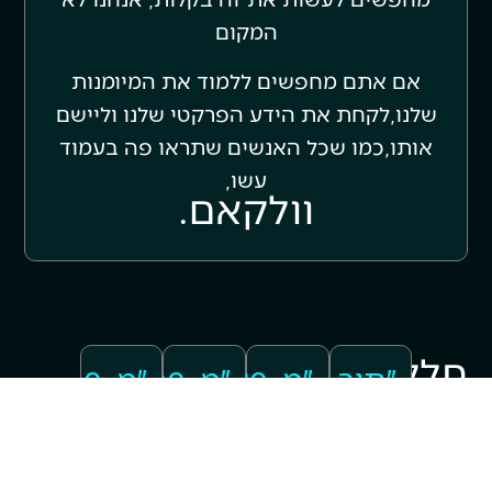
המקום
אם אתם מחפשים ללמוד את המיומנות
שלנו,
לקחת את הידע הפרקטי שלנו וליישם
אותו,
כמו שכל האנשים שתראו פה בעמוד
עשו,
וולקאם.
חלק
״תוך
״מ-₪0
״מ-₪1,200
״מ-0
חודש
ל-₪22,000
ל-₪38,000
ל-41,000₪
קטן
הגעתי
בחודש
בחודש
בחודש
מסיפורי
מ-0
מללמד
מעסק
בלי