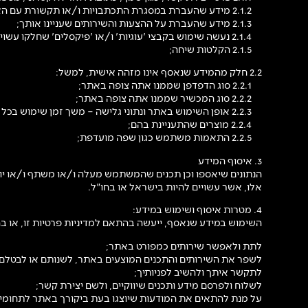
2.1.2 מידע שהעברת במסגרת התכתבויות ו/או תקשורת עם האתר;
2.1.3 מידע שהעברת על ההצעות והשירותים שעניינו אותך;
2.1.4 נעשה שימוש בקבצי 'עוגיות' ו/או 'פיקסלים' שחלקו עשוי לזהות אותך אישית;
2.1.5 הקלטות שיחה;
2.2 חלק מהמידע שנאסף אינו מזהה אישית, למשל:
2.2.1 סוג הדפדפן שממנו אתה צופה באתר;
2.2.2 סוג המכשיר שממנו אתה צופה באתר;
2.2.3 אופן השימוש באתר ונתוני גלישה – משך זמן שימוש בכל עמוד, באיזה עמודים ביקרת, פעולות שבוצעו באתר;
2.2.4 מוצרים שהתעניינת בהם;
2.2.5 התאמות משתמש כגון שפה מועדפת;
3. איסוף המידע
הנתונים שיאספו וכן תכנים שהמשתמש מעלה ו/או משתף ו/או י
אלו, אשר עשויים להיות בישראל או בחו"ל.
4. מטרות איסוף ושימוש במידע:
השימוש במידע שנאסף, ייעשה בהתאם למדיניות פרטיות זו, או בה
לתת ולאפשר שירותים כמפורט באתר;
לשפר את השירותים והתכנים המוצעים באתר, לשנותם או לבטלם;
לתקשר איתך ולהשיב לפניותיך;
לשלוח ולפרסם מידע ותכנים שיווקיים, ולשם יצירת קשר;
על מנת להתאים את המודעות שיוצגו בעת ביקורך באתר לתחומי ה