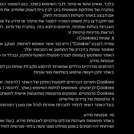
בלבד, שאינו אישי או פרטי, לגבי השימוש באתר, כגון המספר הכ
במקרה של מחלוקת משפטית בינך לבין בית העסק שתחייב את חש
אם תבצע באתר פעולות המנוגדות לחוק;
אם יתקבל צו בית משפט המורה למסור את פרטיך או מידע על אוד
העברות בעלות עסקיות, מיזוגים וכיוצא בזה: במקרה של מיזוג,
הוראות מדיניות פרטיות זו;
8. עוגיות (Cookies)
עוגייה (קובץ "Cookie") היא קוד אשר משמש ל
ששומר עוגיות בזיכרון של המחשב או המכשיר שלך.
האתר משתמש בעוגיות לצורך תפעולו השוטף והתקין, ובכלל זה 
אבטחת מידע.
דפדפנים מודרניים כוללים אפשרות להימנע מקבלת עוגיות וכן ל
באתר יתכן ויעשה שימוש בשלושה סוגי עוגיות:
Cookies חיוניים: הכרחיים לתפעול התקין של האתר (לדוגמה: מתן אפשרות כניסה לחשבון).
Cookies לביצועים: משמשים לניתוח השימוש באתר, לדוגמה ( Google Analytics).
Cookies פרסומיים: מספקים פרסומות מותאמות אישית למשתמש.
9. פרסומות של צדדים שלישיים
בעל האתר רשאי להתיר לחברות אחרות לנהל את מערך הפרסומו
10. אבטחת מידע
באתר מיושמות מערכות ונהלים עדכניים לאבטחת מידע. בעוד שמ
ושירותיו יהיו חסינים באופן מוחלט מפני גישה בלתי-מורשית למ