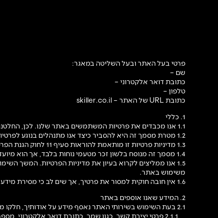
פרטי בעל האתר ובעל השליטה במאגר:
שם –
כתובת דואר אלקטרוני –
טלפון –
כתובת URL של האתר – skiller.co.il
1. כללי
1.1 אנו מכבדים את פרטיות המשתמשים באתר שלנו. לכן, החלטנו לפרסם מדיניות פרטיות ברורה ושקופה, ואנו מתחייבים לפעול לפיה.
1.2 מטרת מסמך זה היא להסביר כיצד אנו מתנהלים בנוגע לפרטיות המשתמשים. בין היתר, נסביר איזה מידע נאסף, כיצד אנו משתמשים בו, ואילו זכויות עומדות לרשותך בנוגע למידע זה.
1.3 מדיניות פרטיות זו מותאמת להוראות סעיף 11 לחוק הגנת הפרטיות, התשמ"א-1981.
1.4 מסמך זה מנוסח בלשון זכר מטעמי נוחות בלבד, אך הוא מיועד לכל המגדרים.
1.5 אנו ממליצים לקרוא בעיון את מדיניות הפרטיות. המשך השי
משימוש באתר.
1.6 אין חובה חוקית למסור את פרטיך, אך שים לב כי מסירת מידע מסוימת עשויה להיות תנאי לגישה מלאה לתכני האתר ולשירותים שאנו מציעים.
2. המידע שאנו אוספים באתר
2.1 בעת השימוש בשירותי האתר נאסף מידע על אודותיך, חלקו מזהה אותך אישית:
2.1.1 פרטי יצירת קשר, כגון שמך, כתובת דואר אלקטרוני, מספר טלפון;