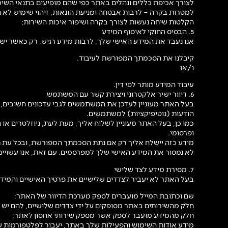
לצורך אכיפת כללים ונהלים באתר כפי שהם מופיעים בתנאי השימ
למטרות בקרה – לרבות אבטחה ומניעת הונאות, זיהוי שימוש לא 
הקלטות שיחה נעשות לצורך בקרה ושיפור איכות השירות;
5. הבסיס החוקי לאיסוף המידע
אנו נעבד את המידע האישי שלך, לרבות מידע רגיש, רק כאשר יש 
קיבלנו את הסכמתך המפורשת לעיבוד.
ו/או
עיבוד המידע מותר לפי דין.
6. דיוור ישיר אלקטרוני ויצירת קשר עם המשתמש
בעל האתר מעוניין לעדכן את המשתמשים לגבי עדכונים חשובים, 
הודעות (נוטיפיקציות) למשתמשים.
ופרסומי.
מידע כזה יישלח אליך רק אם נתת הסכמתך המפורשת, ובכל עת 
לא נמסור את המידע האישי שלך למפרסמים. עם זאת, אנו עשויי
7. מסירת מידע לצד שלישי
בעל האתר לא יעביר לצדדים שלישיים את פרטיך האישיים והמי
שם וכתובת המייל מועברים לספק מערכת הדיוור של האתר;
חלק מהשירותים באתר מסופקים על ידי צדדים שלישיים, להם יש תנאי שי
חלק מהמידע מועבר לספק אשר מספק שירותי אחסון לאתר;