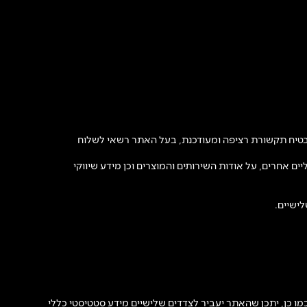
להבטיח תקשורת רציפה ומעודכנת, בעל האתר רשאי לשלוח
ות במייל, ו/או במסרון SMS או בוואטסאפ ו/או באמצעים דיגיטליים אחרים, על אודות השירותים והמוצרים וכן מידע שיווקי
ישיים.
, יעבור לפלטפורמות שיווק כגון META ו-GOOGLE באמצעות קבצי COOCKIES ו/או פיקסלים. כמו כן, יתכן שהאתר יעביר לצדדים שלישיים מידע סטטיסטי כללי